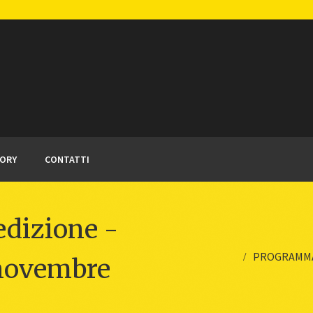
TORY
CONTATTI
izione -
PROGRAMMA 4
5 novembre